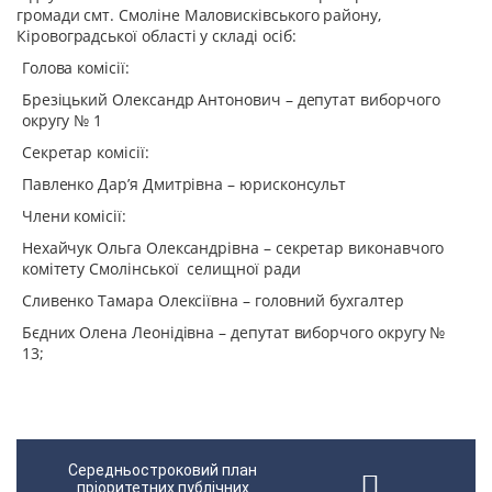
громади смт. Смоліне Маловисківського району,
Кіровоградської області у складі осіб:
Голова комісії:
Брезіцький Олександр Антонович – депутат виборчого
округу № 1
Секретар комісії:
Павленко Дар’я Дмитрівна – юрисконсульт
Члени комісії:
Нехайчук Ольга Олександрівна – секретар виконавчого
комітету Смолінської селищної ради
Сливенко Тамара Олексіївна – головний бухгалтер
Бєдних Олена Леонідівна – депутат виборчого округу №
13;
Середньостроковий план
пріоритетних публічних