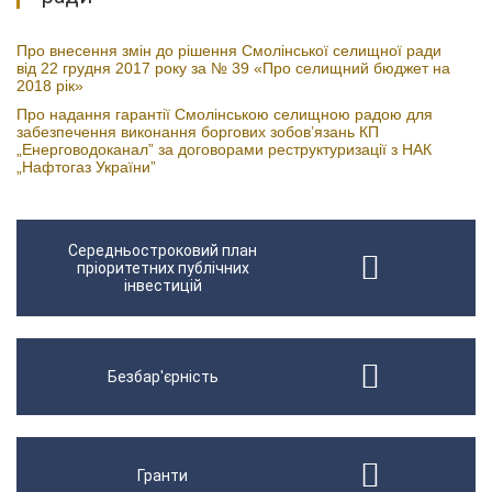
Про внесення змін до рішення Смолінської селищної ради
від 22 грудня 2017 року за № 39 «Про селищний бюджет на
2018 рік»
Про надання гарантії Смолінською селищною радою для
забезпечення виконання боргових зобов’язань КП
„Енерговодоканал” за договорами реструктуризації з НАК
„Нафтогаз України”
Середньостроковий план
пріоритетних публічних
інвестицій
Безбар'єрність
Гранти