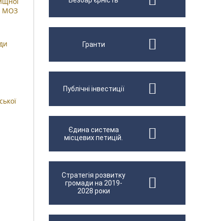
Безбар'єрність
ищної
7 МОЗ
ди
Гранти
Публічні інвестиції
ської
Єдина система
місцевих петицій.
Стратегія розвитку
громади на 2019-
2028 роки