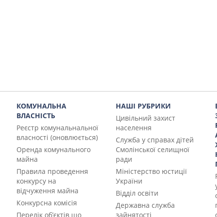
КОМУНАЛЬНА
НАШІ РУБРИКИ
ВЛАСНІСТЬ
Цивільний захист
Реєстр комунальнальної
населення
власності (оновлюється)
Служба у справах дітей
Оренда комунального
Смолінської селищної
майна
ради
Правила проведення
Міністерство юстиції
конкурсу на
України
відчуження майна
Відділ освіти
Конкурсна комісія
Державна служба
Перелік об’єктів що
зайнятості