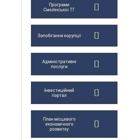
Програми
Смолінської ТГ
Запобігання корупції
Адміністративні
послуги
Інвестиційний
портал
План місцевого
економічного
розвитку