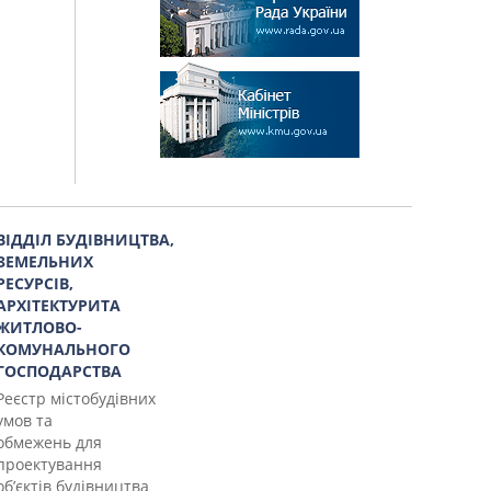
ВІДДІЛ БУДІВНИЦТВА,
ЗЕМЕЛЬНИХ
РЕСУРСІВ,
АРХІТЕКТУРИТА
ЖИТЛОВО-
КОМУНАЛЬНОГО
ГОСПОДАРСТВА
Реєстр містобудівних
умов та
обмежень для
проектування
об’єктів будівництва