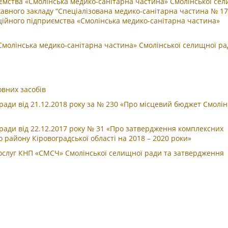
мства «Смолінська медико-санітарна частина» Смолінської сел
авного закладу “Спеціалізована медико-санітарна частина № 1
ійного підприємства «Смолінська медико-санітарна частина»
Смолінська медико-санітарна частина» Смолінської селищної ра
овних засобів
ради від 21.12.2018 року за № 230 «Про місцевий бюджет Смолін
ради від 22.12.2017 року № 31 «Про затвердження комплексних
району Кіровоградської області на 2018 – 2020 роки»
слуг КНП «СМСЧ» Смолінської селищної ради та затвердження