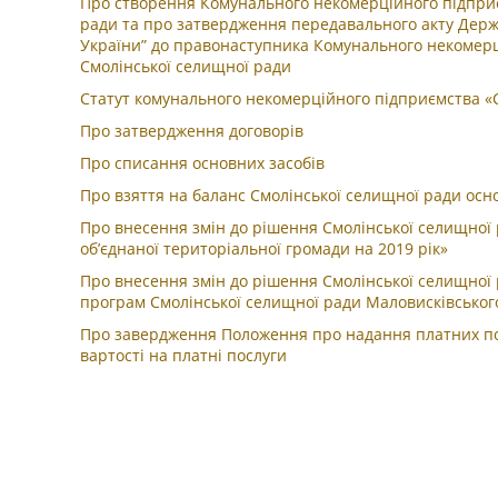
Про створення Комунального некомерційного підприє
ради та про затвердження передавального акту Держ
України” до правонаступника Комунального некомерц
Смолінської селищної ради
Статут комунального некомерційного підприємства «
Про затвердження договорів
Про списання основних засобів
Про взяття на баланс Смолінської селищної ради осн
Про внесення змін до рішення Смолінської селищної 
об’єднаної територіальної громади на 2019 рік»
Про внесення змін до рішення Смолінської селищної 
програм Смолінської селищної ради Маловисківського 
Про завердження Положення про надання платних по
вартості на платні послуги