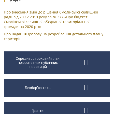
Про внесення змін до рішення Смолінської селищної
ради від 20.12.2019 року за № 377 «Про бюджет
Смолінської селищної об’єднаної територіальної
громади на 2020 рік»
Про надання дозволу на розроблення детального плану
території
Середньостроковий план
пріоритетних публічних
інвестицій
Безбар'єрність
Гранти