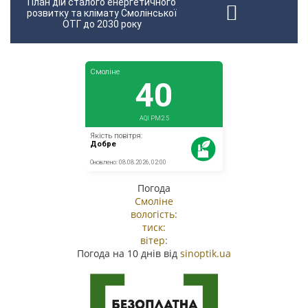
План дій сталого енергетичного
розвитку та клімату Смолінської
ОТГ до 2030 року
Погода
Смоліне
вологість:
тиск:
вітер:
Погода на 10 днів від
sinoptik.ua