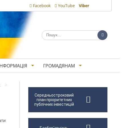
Facebook
YouTube
Viber
ІНФОРМАЦІЯ
ГРОМАДЯНАМ
>
к
Середньостроковий
план пріоритетних
публічних інвестицій
ати