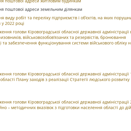
ння поштової адреси житловим будинкам
ння поштової адреси земельним ділянкам
 виду робіт та переліку підприємств і об’єктів, на яких порушн
 у 2022 році
ення голови Кіровоградської обласної державної адміністрації 
ризовників, військовозобов’язаних та резервістів, бронювання
ці та забезпечення функціонування системи військового обліку н
ення голови Кіровоградської обласної державної адміністрації 
бласті Плану заходів з реалізації Стратегії людського розвитку
ення голови Кіровоградської обласної державної адміністрації 
но – методичних вказівок з підготовки населення області до дій