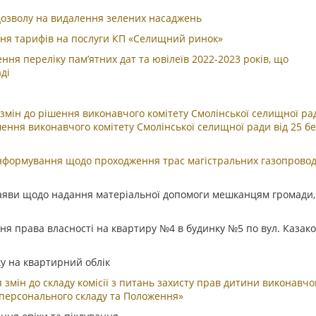
 дозволу на видалення зелених насаджень
ання тарифів на послуги КП «Селищний ринок»
ння переліку пам’ятних дат та ювілеїв 2022-2023 років, що
ді
змін до рішення виконавчого комітету Смолінської селищної ра
шення виконавчого комітету Смолінської селищної ради від 25 б
 інформування щодо проходження трас магістральних газопровод
заяви щодо надання матеріальної допомоги мешканцям громади, 
ня права власності на квартиру №4 в будинку №5 по вул. Казако
ку на квартирний облік
 змін до складу комісії з питань захисту прав дитини виконавчо
ї персонального складу та Положення»