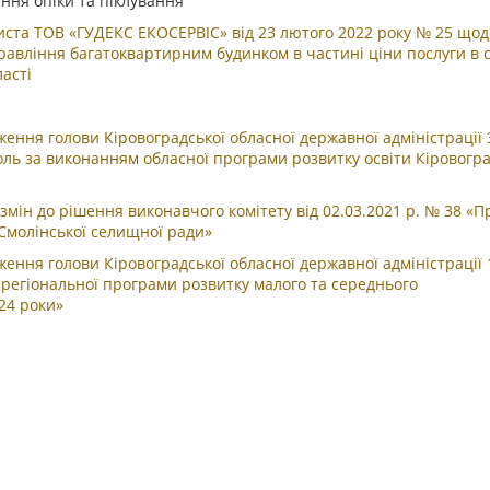
ння опіки та піклування
листа ТОВ «ГУДЕКС ЕКОСЕРВІС» від 23 лютого 2022 року № 25 щод
правління багатоквартирним будинком в частині ціни послуги в 
асті
ення голови Кіровоградської обласної державної адміністрації 
оль за виконанням обласної програми розвитку освіти Кіровогра
змін до рішення виконавчого комітету від 02.03.2021 р. № 38 «П
Смолінської селищної ради»
ення голови Кіровоградської обласної державної адміністрації 
регіональної програми розвитку малого та середнього
24 роки»