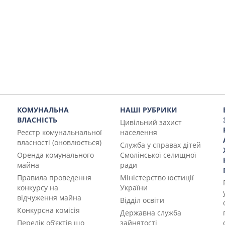
КОМУНАЛЬНА
НАШІ РУБРИКИ
ВЛАСНІСТЬ
Цивільний захист
Реєстр комунальнальної
населення
власності (оновлюється)
Служба у справах дітей
Оренда комунального
Смолінської селищної
майна
ради
Правила проведення
Міністерство юстиції
конкурсу на
України
відчуження майна
Відділ освіти
Конкурсна комісія
Державна служба
Перелік об’єктів що
зайнятості