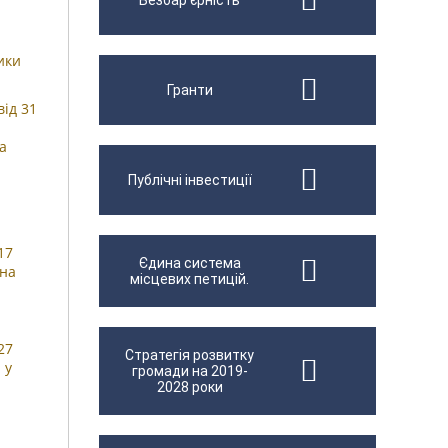
Безбар'єрність
ики
Гранти
від 31
а
Публічні інвестиції
17
Єдина система
 на
місцевих петицій.
27
Стратегія розвитку
 у
громади на 2019-
2028 роки