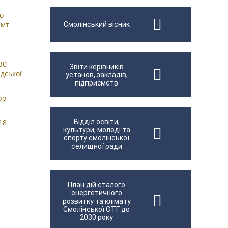
о
смт
Смолінський вісник
30
Звіти керівників
дської
установ, закладів,
підприємств
ро
18
Відділ освіти,
культури, молоді та
спорту смолінської
селищної ради
План дій сталого
енергетичного
розвитку та клімату
Смолінської ОТГ до
2030 року