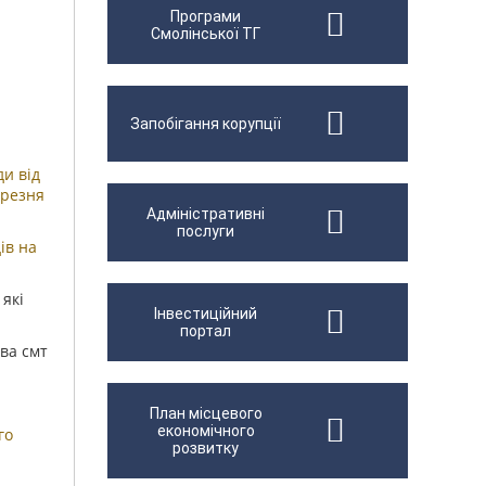
Програми
Смолінської ТГ
Запобігання корупції
ди від
ерезня
Адміністративні
послуги
ів на
які
Інвестиційний
портал
ва смт
План місцевого
економічного
го
розвитку