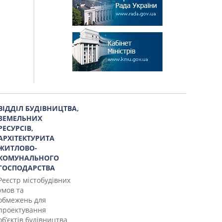
ВІДДІЛ БУДІВНИЦТВА,
ЗЕМЕЛЬНИХ
РЕСУРСІВ,
АРХІТЕКТУРИТА
ЖИТЛОВО-
КОМУНАЛЬНОГО
ГОСПОДАРСТВА
Реєстр містобудівних
умов та
обмежень для
проектування
об’єктів будівництва