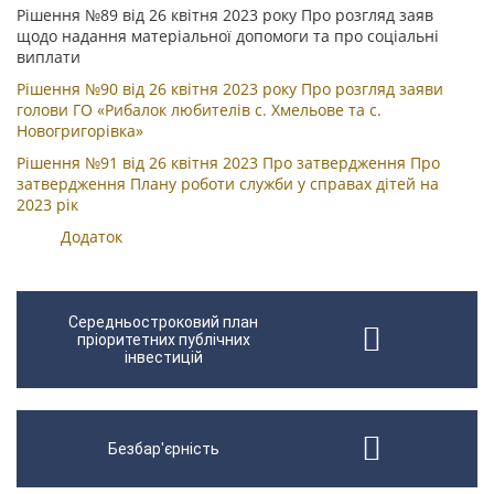
Рішення №89 від 26 квітня 2023 року Про розгляд заяв
щодо надання матеріальної допомоги та про соціальні
виплати
Рішення №90 від 26 квітня 2023 року Про розгляд заяви
голови ГО «Рибалок любителів с. Хмельове та с.
Новогригорівка»
Рішення №91 від 26 квітня 2023 Про затвердження Про
затвердження Плану роботи служби у справах дітей на
2023 рік
Додаток
Середньостроковий план
пріоритетних публічних
інвестицій
Безбар'єрність