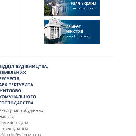
ВІДДІЛ БУДІВНИЦТВА,
ЗЕМЕЛЬНИХ
РЕСУРСІВ,
АРХІТЕКТУРИТА
ЖИТЛОВО-
КОМУНАЛЬНОГО
ГОСПОДАРСТВА
Реєстр містобудівних
умов та
обмежень для
проектування
об’єктів будівництва