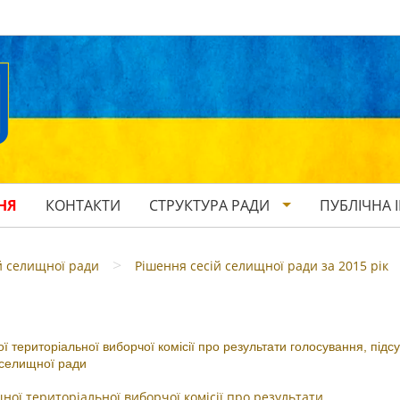
НЯ
КОНТАКТИ
СТРУКТУРА РАДИ
ПУБЛІЧНА 
>
й селищної ради
Рішення сесій селищної ради за 2015 рік
 територіальної виборчої комісії про результати голосування, підс
 селищної ради
ної територіальної виборчої комісії про результати