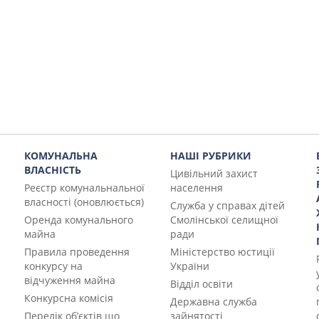
КОМУНАЛЬНА
НАШІ РУБРИКИ
ВЛАСНІСТЬ
Цивільний захист
Реєстр комунальнальної
населення
власності (оновлюється)
Служба у справах дітей
Оренда комунального
Смолінської селищної
майна
ради
Правила проведення
Міністерство юстиції
конкурсу на
України
відчуження майна
Відділ освіти
Конкурсна комісія
Державна служба
Перелік об’єктів що
зайнятості