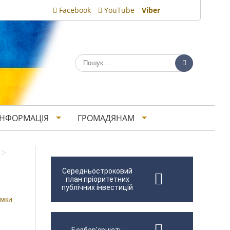
Facebook
YouTube
Viber
ІНФОРМАЦІЯ
ГРОМАДЯНАМ
>
Середньостроковий
план пріоритетних
публічних інвестицій
умки