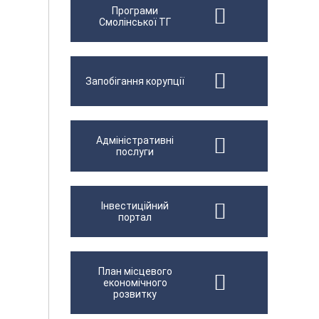
Програми
Смолінської ТГ
Запобігання корупції
Адміністративні
послуги
Інвестиційний
портал
План місцевого
економічного
розвитку