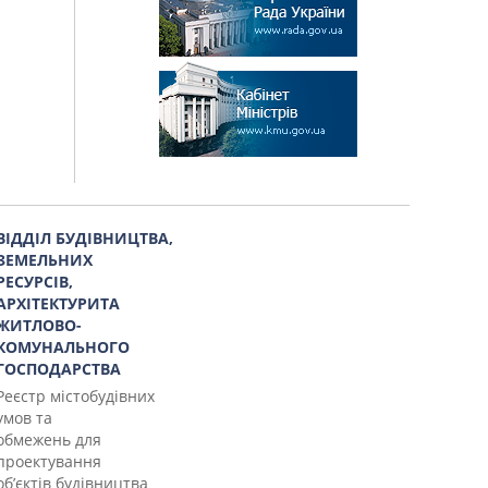
ВІДДІЛ БУДІВНИЦТВА,
ЗЕМЕЛЬНИХ
РЕСУРСІВ,
АРХІТЕКТУРИТА
ЖИТЛОВО-
КОМУНАЛЬНОГО
ГОСПОДАРСТВА
Реєстр містобудівних
умов та
обмежень для
проектування
об’єктів будівництва