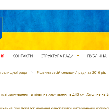
НЯ
КОНТАКТИ
СТРУКТУРА РАДИ
ПУБЛІЧНА 
>
й селищної ради
Рішення сесій селищної ради за 2016 рік
сті харчування та пільг на харчування в ДНЗ смт.Смоліне на 2
оження про порядок надання одноразової матеріальної допомо