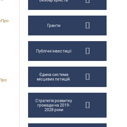
Безбар'єрність
 «Про
Гранти
Публічні інвестиції
Єдина система
місцевих петицій.
«Про
Стратегія розвитку
громади на 2019-
2028 роки