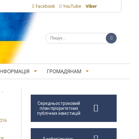
Facebook
YouTube
Viber
ІНФОРМАЦІЯ
ГРОМАДЯНАМ
>
Середньостроковий
план пріоритетних
публічних інвестицій
016
ги