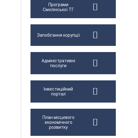
Програми
Смолінської ТГ
Запобігання корупції
Адміністративні
послуги
Інвестиційний
портал
План місцевого
економічного
розвитку