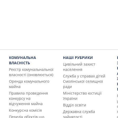
КОМУНАЛЬНА
НАШІ РУБРИКИ
ВЛАСНІСТЬ
Цивільний захист
Реєстр комунальнальної
населення
власності (оновлюється)
Служба у справах дітей
Оренда комунального
Смолінської селищної
майна
ради
Правила проведення
Міністерство юстиції
конкурсу на
України
відчуження майна
Відділ освіти
Конкурсна комісія
Державна служба
Перелік об’єктів що
зайнятості