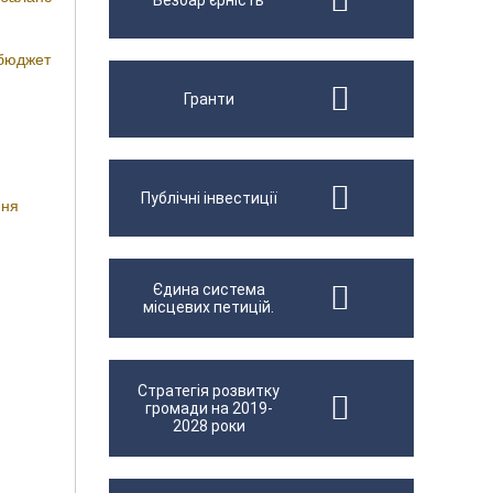
Безбар'єрність
 бюджет
Гранти
Публічні інвестиції
ння
Єдина система
місцевих петицій.
Стратегія розвитку
громади на 2019-
2028 роки