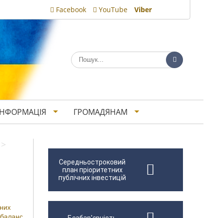
Facebook
YouTube
Viber
ІНФОРМАЦІЯ
ГРОМАДЯНАМ
>
Середньостроковий
план пріоритетних
публічних інвестицій
вних
 баланс