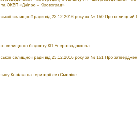
 та ОКВП «Дніпро – Кіровоград»
коiї селищноiї ради вiд 23.12.2016 року за № 150 Про селищний
ого селищного бюджету КП Енерговодоканал
коiї селищноiї ради вiд 23.12.2016 року за № 151 Про затвердже
ну Копілка на території смт.Смоліне