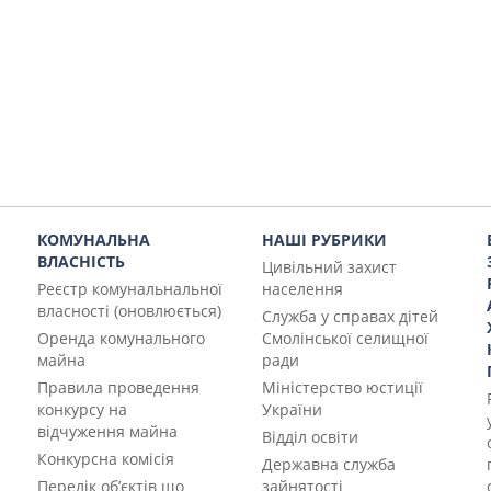
КОМУНАЛЬНА
НАШІ РУБРИКИ
ВЛАСНІСТЬ
Цивільний захист
Реєстр комунальнальної
населення
власності (оновлюється)
Служба у справах дітей
Оренда комунального
Смолінської селищної
майна
ради
Правила проведення
Міністерство юстиції
конкурсу на
України
відчуження майна
Відділ освіти
Конкурсна комісія
Державна служба
Перелік об’єктів що
зайнятості