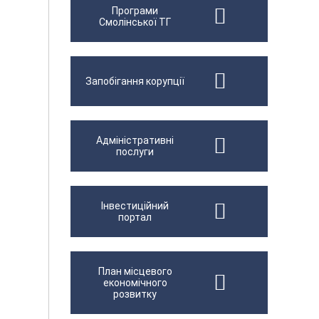
Програми
Смолінської ТГ
Запобігання корупції
Адміністративні
послуги
Інвестиційний
портал
План місцевого
економічного
розвитку