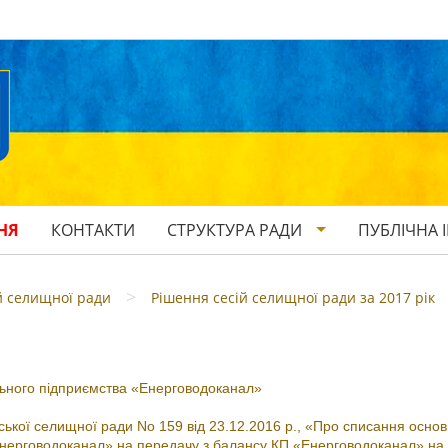
НЯ
КОНТАКТИ
СТРУКТУРА РАДИ
ПУБЛІЧНА 
>
й селищної ради
Рішення сесій селищної ради за 2017 рік
ьного підприємства «Енерговодоканал»
ої селищної ради No 159 від 23.12.2016 р., «Про списання осно
Енерговодоканал» на передачу з балансу КП «Енерговодоканал» на