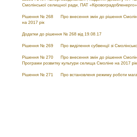
Смолінської селищної ради, ПАТ «Кіровоградобленерго»
Рiшення № 268 Про внесення змiн до рiшення Смолiнсь
на 2017 рiк
Додатки до рiшення № 268 вiд 19.08.17
Рiшення № 269 Про видiлення субвенцiї зi Смолiнськ
Рiшення № 270 Про внесення змiн до рiшення Смолiнсь
Програми розвитку культури селища Смолiне на 2017 рiк
Рішення № 271 Про встановленя режиму роботи магази