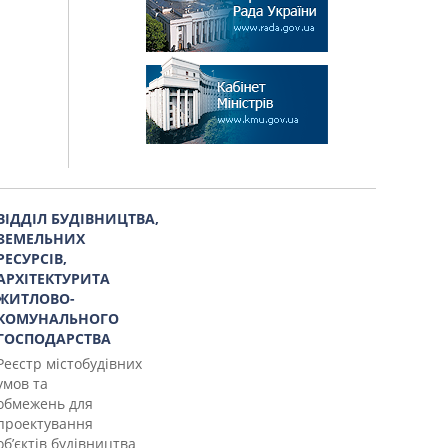
ВІДДІЛ БУДІВНИЦТВА,
ЗЕМЕЛЬНИХ
РЕСУРСІВ,
АРХІТЕКТУРИТА
ЖИТЛОВО-
КОМУНАЛЬНОГО
ГОСПОДАРСТВА
Реєстр містобудівних
умов та
обмежень для
проектування
об’єктів будівництва