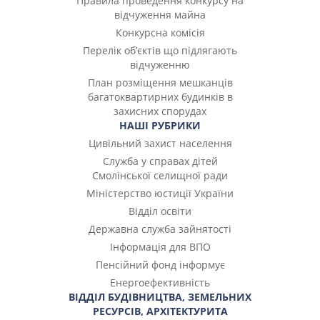
Правила проведення конкурсу на
відчуження майна
Конкурсна комісія
Перелік об’єктів що підлягають
відчуженню
План розміщення мешканців
багатоквартирних будинків в
захисних спорудах
НАШІ РУБРИКИ
Цивільний захист населення
Служба у справах дітей
Смолінської селищної ради
Міністерство юстиції України
Відділ освіти
Державна служба зайнятості
Інформація для ВПО
Пенсійний фонд інформує
Енергоефективність
ВІДДІЛ БУДІВНИЦТВА, ЗЕМЕЛЬНИХ
РЕСУРСІВ, АРХІТЕКТУРИТА