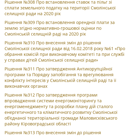
Рішення №308 Про встановлення ставок та пільг зі
сплати земельного податку на території Смолінської
селищної ради на 2020 рік
Рішення №309 Про встановлення орендної плати за
землю згідно нормативно-грошової оцінки по
Смолінській селищній раді на 2020 рік
Рішення №310 Про внесення змін до рішення
Смолінської селищної ради від 16.02.2018 року №61 «Про
обрання комісій при виконавчому комітеті та при службі
у справах дітей Смолінської селищної ради»
Рішення №311 Про затвердження Антикорупційної
програми та Порядку запобігання та врегулювання
конфлікту інтересів у Смолінській селищній раді та її
виконавчих органах
Рішення №312 Про затвердження програми
впровадження системи енергомоніторингу та
енергоменеджменту та розробки плану дій сталого
енергетичного та кліматичного розвитку Смолінської
об’єднаної територіальної громади Маловисківського
району Кіровоградської області
Рішення №313 Про внесення змін до рішення