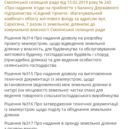
Смолінської селищної ради від 15.02.2019 року № 243
«Про надання згоди на прийняття з балансу Державного
підприємства «Східний гірничо- збагачувальний
комбінат» об’єкту житлового фонду за адресою вул.
Саркісяна, 7 разом із земельною ділянкою до
комунальної власності Смолінської селищної ради
Рішення №314 Про надання дозволу на розробку
проекту землеустрою, щодо відведення земельної
ділянки у власність, для будівництва та обслуговування
житлового будинку, господарських будівель і споруд
(присадибна ділянка) та для ведення особистого
селянського господарства
Рішення №315 Про надання дозволу на виготовлення
технічної документації із землеустрою, щодо
встановлення (відновлення) меж земельної ділянки в
натурі (на місцевості) земельної частки (паю) для
ведення товарного сільськогосподарського виробництва
Рішення №316 Про затвердження технічної документації
із землеустрою щодо поділу та об’єднання земельних
ділянок
Рішення №317 Про надання в оренду земельної ділянки
з правом викупу