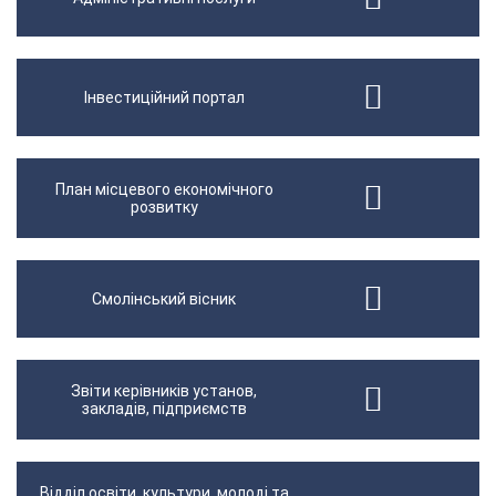
Інвестиційний портал
План місцевого економічного
розвитку
Смолінський вісник
Звіти керівників установ,
закладів, підприємств
Відділ освіти, культури, молоді та