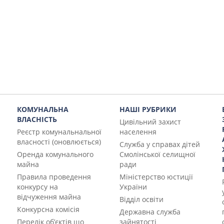
КОМУНАЛЬНА
НАШІ РУБРИКИ
ВЛАСНІСТЬ
Цивільний захист
Реєстр комунальнальної
населення
власності (оновлюється)
Служба у справах дітей
Оренда комунального
Смолінської селищної
майна
ради
Правила проведення
Міністерство юстиції
конкурсу на
України
відчуження майна
Відділ освіти
Конкурсна комісія
Державна служба
Перелік об’єктів що
зайнятості