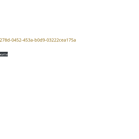
7e278d-0452-453a-b0d9-03222cea175a
ажити