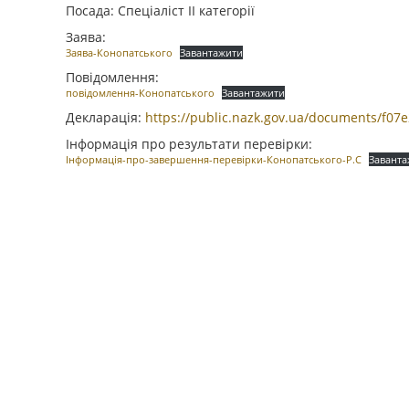
Посада: Спеціаліст ІІ категорії
Заява:
Заява-Конопатського
Завантажити
Повідомлення:
повідомлення-Конопатського
Завантажити
Декларація:
https://public.nazk.gov.ua/documents/f0
Інформація про результати перевірки:
Інформація-про-завершення-перевірки-Конопатського-Р.С
Завант