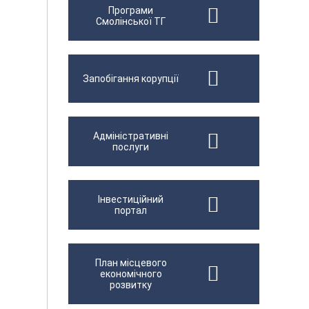
Програми
Смолінської ТГ
Запобігання корупції
Адміністративні
послуги
Інвестиційний
портал
План місцевого
економічного
розвитку