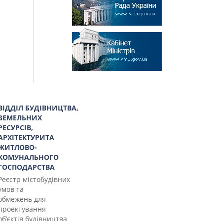
ВІДДІЛ БУДІВНИЦТВА,
ЗЕМЕЛЬНИХ
РЕСУРСІВ,
АРХІТЕКТУРИТА
ЖИТЛОВО-
КОМУНАЛЬНОГО
ГОСПОДАРСТВА
Реєстр містобудівних
умов та
обмежень для
проектування
об’єктів будівництва