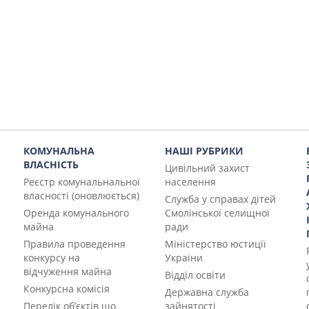
КОМУНАЛЬНА
НАШІ РУБРИКИ
ВЛАСНІСТЬ
Цивільний захист
Реєстр комунальнальної
населення
власності (оновлюється)
Служба у справах дітей
Оренда комунального
Смолінської селищної
майна
ради
Правила проведення
Міністерство юстиції
конкурсу на
України
відчуження майна
Відділ освіти
Конкурсна комісія
Державна служба
Перелік об’єктів що
зайнятості