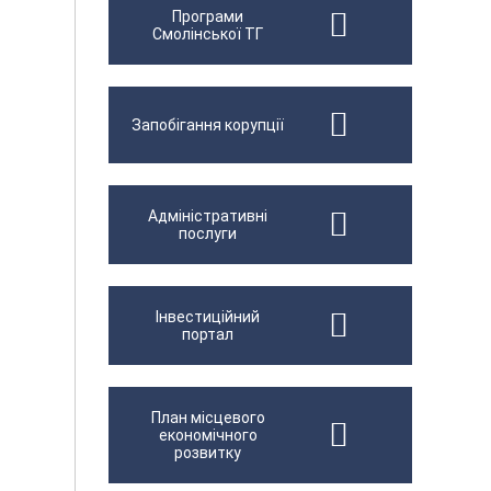
Програми
Смолінської ТГ
Запобігання корупції
Адміністративні
послуги
Інвестиційний
портал
План місцевого
економічного
розвитку