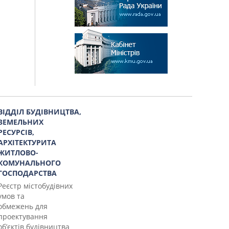
ВІДДІЛ БУДІВНИЦТВА,
ЗЕМЕЛЬНИХ
РЕСУРСІВ,
АРХІТЕКТУРИТА
ЖИТЛОВО-
КОМУНАЛЬНОГО
ГОСПОДАРСТВА
Реєстр містобудівних
умов та
обмежень для
проектування
об’єктів будівництва