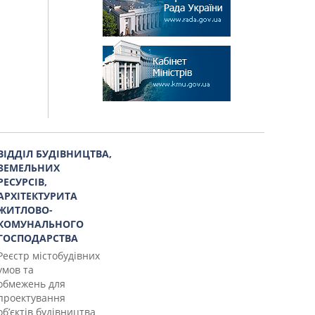
ВІДДІЛ БУДІВНИЦТВА,
ЗЕМЕЛЬНИХ
РЕСУРСІВ,
АРХІТЕКТУРИТА
ЖИТЛОВО-
КОМУНАЛЬНОГО
ГОСПОДАРСТВА
Реєстр містобудівних
умов та
обмежень для
проектування
об’єктів будівництва