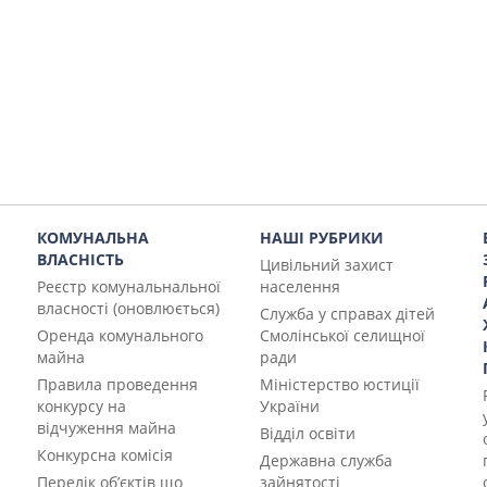
КОМУНАЛЬНА
НАШІ РУБРИКИ
ВЛАСНІСТЬ
Цивільний захист
Реєстр комунальнальної
населення
власності (оновлюється)
Служба у справах дітей
Оренда комунального
Смолінської селищної
майна
ради
Правила проведення
Міністерство юстиції
конкурсу на
України
відчуження майна
Відділ освіти
Конкурсна комісія
Державна служба
Перелік об’єктів що
зайнятості