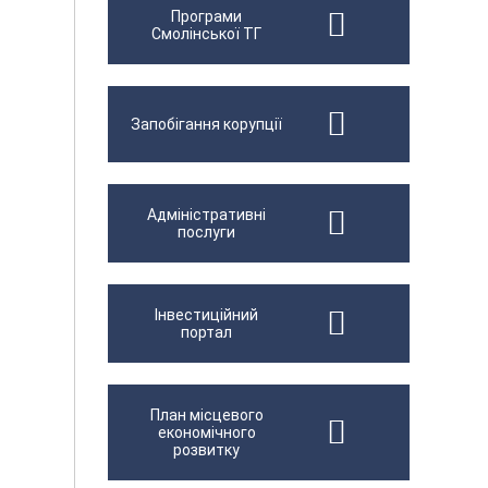
Програми
Смолінської ТГ
Запобігання корупції
Адміністративні
послуги
Інвестиційний
портал
План місцевого
економічного
розвитку