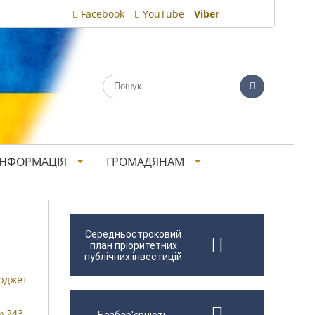
Facebook
YouTube
Viber
ІНФОРМАЦІЯ
ГРОМАДЯНАМ
Середньостроковий
план пріоритетних
публічних інвестицій
бюджет
№ 243