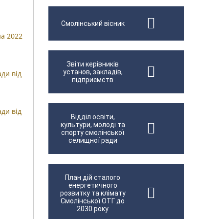
Смолінський вісник
на 2022
Звіти керівників
установ, закладів,
ди від
підприємств
ди від
Відділ освіти,
культури, молоді та
спорту смолінської
селищної ради
План дій сталого
енергетичного
розвитку та клімату
Смолінської ОТГ до
2030 року