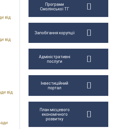
Програми
Смолінської ТГ
ди від
Запобігання корупції
ди від
Адміністративні
послуги
Інвестиційний
портал
ди від
План місцевого
економічного
розвитку
ради