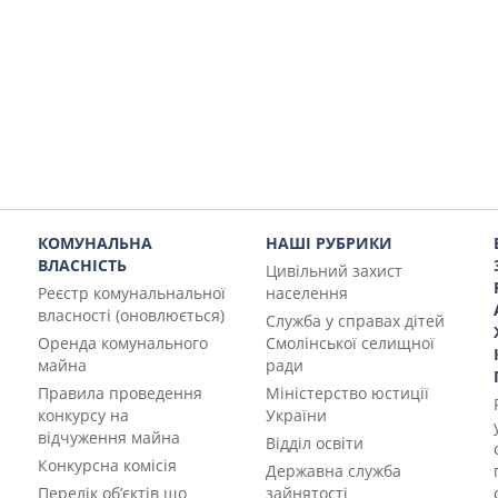
КОМУНАЛЬНА
НАШІ РУБРИКИ
ВЛАСНІСТЬ
Цивільний захист
Реєстр комунальнальної
населення
власності (оновлюється)
Служба у справах дітей
Оренда комунального
Смолінської селищної
майна
ради
Правила проведення
Міністерство юстиції
конкурсу на
України
відчуження майна
Відділ освіти
Конкурсна комісія
Державна служба
Перелік об’єктів що
зайнятості