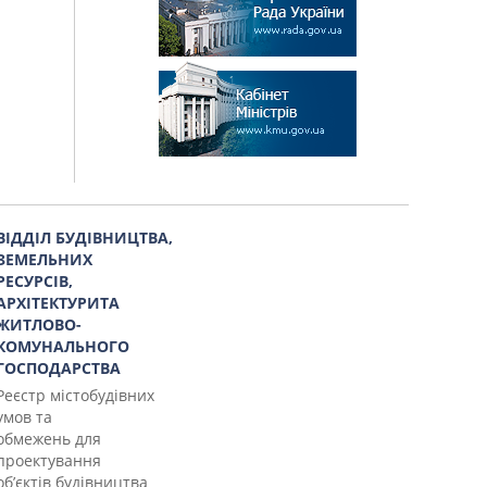
ВІДДІЛ БУДІВНИЦТВА,
ЗЕМЕЛЬНИХ
РЕСУРСІВ,
АРХІТЕКТУРИТА
ЖИТЛОВО-
КОМУНАЛЬНОГО
ГОСПОДАРСТВА
Реєстр містобудівних
умов та
обмежень для
проектування
об’єктів будівництва