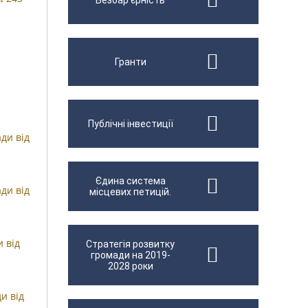
Безбар'єрність
Гранти
Публічні інвестиції
ди від
Єдина система
ди від
місцевих петицій.
 від
Стратегія розвитку
громади на 2019-
2028 роки
и від