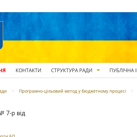
НЯ
КОНТАКТИ
СТРУКТУРА РАДИ
ПУБЛІЧНА 
>
>
ади
Програмно-цільовий метод у бюджетному процесі
 7-р від
орти БП