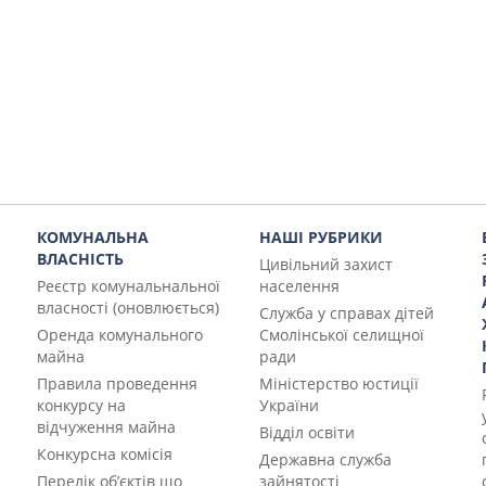
КОМУНАЛЬНА
НАШІ РУБРИКИ
ВЛАСНІСТЬ
Цивільний захист
Реєстр комунальнальної
населення
власності (оновлюється)
Служба у справах дітей
Оренда комунального
Смолінської селищної
майна
ради
Правила проведення
Міністерство юстиції
конкурсу на
України
відчуження майна
Відділ освіти
Конкурсна комісія
Державна служба
Перелік об’єктів що
зайнятості