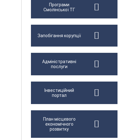
Програми
Смолінської ТГ
Запобігання корупції
Адміністративні
послуги
Інвестиційний
портал
План місцевого
економічного
розвитку