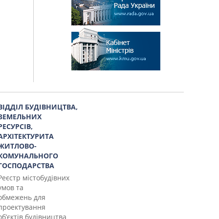
ВІДДІЛ БУДІВНИЦТВА,
ЗЕМЕЛЬНИХ
РЕСУРСІВ,
АРХІТЕКТУРИТА
ЖИТЛОВО-
КОМУНАЛЬНОГО
ГОСПОДАРСТВА
Реєстр містобудівних
умов та
обмежень для
проектування
об’єктів будівництва