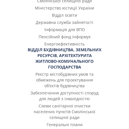
Смолінської селищної ради
Міністерство юстиції України
Відділ освіти
Державна служба зайнятості
Інформація для ВПО
Пенсійний фонд інформує
Енергоефективність
ВІДДІЛ БУДІВНИЦТВА, ЗЕМЕЛЬНИХ
РЕСУРСІВ, АРХІТЕКТУРИТА
ЖИТЛОВО-КОМУНАЛЬНОГО
ГОСПОДАРСТВА
Реєстр містобудівних умов та
обмежень для проектування
об’єктів будівництва
Забезпечення доступності споруд
для людей з інвалідністю
Cхеми санітарної очистки
населених пунктів Смолінської
селищної ради
Генеральні плани