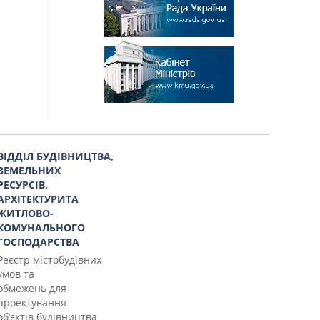
ВІДДІЛ БУДІВНИЦТВА,
ЗЕМЕЛЬНИХ
РЕСУРСІВ,
АРХІТЕКТУРИТА
ЖИТЛОВО-
КОМУНАЛЬНОГО
ГОСПОДАРСТВА
Реєстр містобудівних
умов та
обмежень для
проектування
об’єктів будівництва