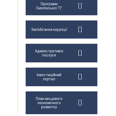
Програми
Смолінської ТГ
Запобігання корупції
Адміністративні
послуги
Інвестиційний
портал
План місцевого
економічного
розвитку