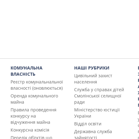
КОМУНАЛЬНА
НАШІ РУБРИКИ
ВЛАСНІСТЬ
Цивільний захист
Реєстр комунальнальної
населення
власності (оновлюється)
Служба у справах дітей
Оренда комунального
Смолінської селищної
майна
ради
Правила проведення
Міністерство юстиції
конкурсу на
України
відчуження майна
Відділ освіти
Конкурсна комісія
Державна служба
Перелік об’єктів що
зайнятості