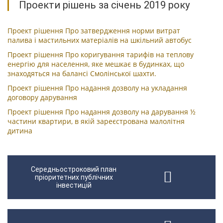
Проекти рішень за січень 2019 року
Проект рішення Про затвердження норми витрат
палива і мастильних матеріалів на шкільний автобус
Проект рішення Про коригування тарифів на теплову
енергію для населення, яке мешкає в будинках, що
знаходяться на балансі Смолінської шахти.
Проект рішення Про надання дозволу на укладання
договору дарування
Проект рішення Про надання дозволу на дарування ½
частини квартири, в якій зареєстрована малолітня
дитина
Середньостроковий план
пріоритетних публічних
інвестицій