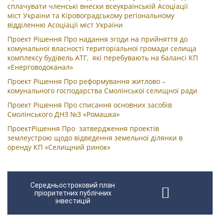
сплачувати членські внески всеукраїнській Асоціації
міст України та Кіровоградському регіональному
відділенню Асоціації міст України
Проект Рішення Про надання згоди на прийняття до
комунальної власності територіальної громади селища
комплексу будівель АТГ, які перебувають на балансі КП
«Енерговодоканал»
Проект Рішення Про реформування житлово –
комунального господарства Смолінської селищної ради
Проект Рішення Про списання основних засобів
Смолінського ДНЗ №3 «Ромашка»
ПроектРішення Про затвердження проектів
землеустрою щодо відведення земельної ділянки в
оренду КП «Селищний ринок»
Середньостроковий план
пріоритетних публічних
інвестицій