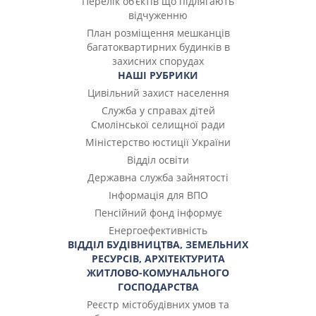
Перелік об’єктів що підлягають
відчуженню
План розміщення мешканців
багатоквартирних будинків в
захисних спорудах
НАШІ РУБРИКИ
Цивільний захист населення
Служба у справах дітей
Смолінської селищної ради
Міністерство юстиції України
Відділ освіти
Державна служба зайнятості
Інформація для ВПО
Пенсійний фонд інформує
Енергоефективність
ВІДДІЛ БУДІВНИЦТВА, ЗЕМЕЛЬНИХ
РЕСУРСІВ, АРХІТЕКТУРИТА
ЖИТЛОВО-КОМУНАЛЬНОГО
ГОСПОДАРСТВА
Реєстр містобудівних умов та