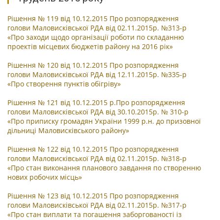
Рішення № 119 від 10.12.2015 Про розпорядження
голови Маловисківської РДА від 02.11.2015р. №313-р
«
Про заходи щодо організації роботи по складанню
проектів місцевих бюджетів району на 2016 рік
»
Рішення № 120 від 10.12.2015 Про розпорядження
голови Маловисківської РДА від 12.11.2015р. №335-р
«
Про створення пунктів обігріву
»
Рішення № 121 від 10.12.2015 р.Про розпорядження
голови Маловисківської РДА від 30.10.2015р. № 310-р
«
Про приписку громадян України 1999 р.н. до призовної
дільниці Маловисківського району
»
Рішення № 122 від 10.12.2015 Про розпорядження
голови Маловисківської РДА від 02.11.2015р. №318-р
«Про стан виконання планового завдання по створенню
нових робочих місць»
Рішення № 123 від 10.12.2015 Про розпорядження
голови Маловисківської РДА від 02.11.2015р. №317-р
«Про стан виплати та погашення заборгованості із