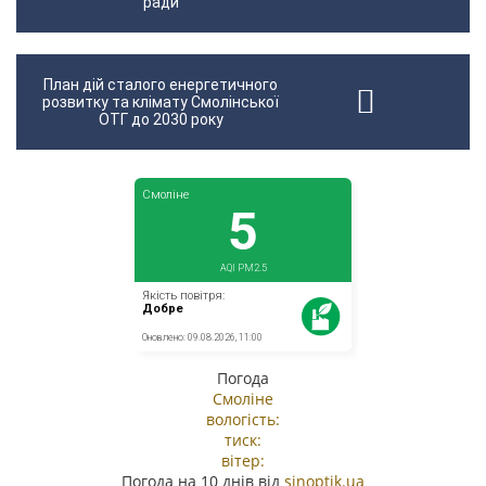
ради
План дій сталого енергетичного
розвитку та клімату Смолінської
ОТГ до 2030 року
Погода
Смоліне
вологість:
тиск:
вітер:
Погода на 10 днів від
sinoptik.ua