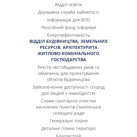
Відділ освіти
Державна служба зайнятості
Інформація для ВПО
Пенсійний фонд інформує
Енергоефективність
ВІДДІЛ БУДІВНИЦТВА, ЗЕМЕЛЬНИХ
РЕСУРСІВ, АРХІТЕКТУРИТА
ЖИТЛОВО-КОМУНАЛЬНОГО
ГОСПОДАРСТВА
Реєстр містобудівних умов та
обмежень для проектування
об’єктів будівництва
Забезпечення доступності споруд
для людей з інвалідністю
Cхеми санітарної очистки
населених пунктів Смолінської
селищної ради
Генеральні плани
Детальні плани території
Благоустрій