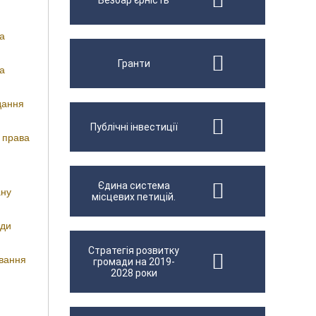
Безбар'єрність
та
Гранти
та
дання
Публічні інвестиції
 права
Єдина система
ану
місцевих петицій.
оди
Стратегія розвитку
ування
громади на 2019-
2028 роки