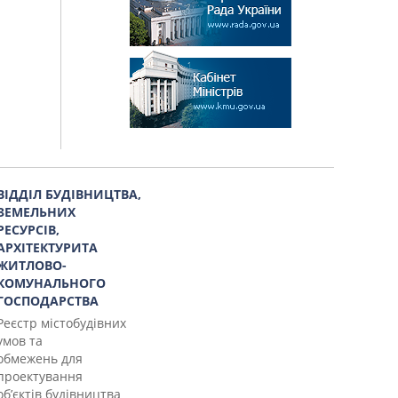
ВІДДІЛ БУДІВНИЦТВА,
ЗЕМЕЛЬНИХ
РЕСУРСІВ,
АРХІТЕКТУРИТА
ЖИТЛОВО-
КОМУНАЛЬНОГО
ГОСПОДАРСТВА
Реєстр містобудівних
умов та
обмежень для
проектування
об’єктів будівництва