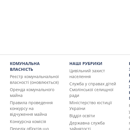
КОМУНАЛЬНА
НАШІ РУБРИКИ
ВЛАСНІСТЬ
Цивільний захист
Реєстр комунальнальної
населення
власності (оновлюється)
Служба у справах дітей
Оренда комунального
Смолінської селищної
майна
ради
Правила проведення
Міністерство юстиції
конкурсу на
України
відчуження майна
Відділ освіти
Конкурсна комісія
Державна служба
Перелік об’єктів що
зайнятості