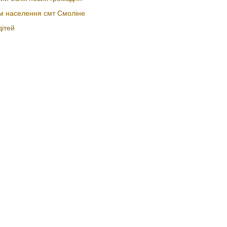
ом населення смт Смоліне
дітей