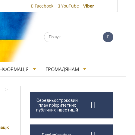
Facebook
YouTube
Viber
ІНФОРМАЦІЯ
ГРОМАДЯНАМ
>
к
Середньостроковий
план пріоритетних
публічних інвестицій
зацію