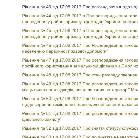
Рішення № 43 від 17.08.2017 Про розгляд заяв щодо на
Рішення № 44 від 17.08.2017 р.Про розпорядження голов
проведення у районі призову громадян України на строк
Рішення № 45 від 17.08.2017 р.Про розпорядження голов
проведення у районі призову громадян України на строк
Рішення № 46 від 17.08.2017 Про Розпорядження голови 
населенню первинної правової допомоги”
Рішення № 47 від 17.08.2017 Про розпорядження голови
постійного користування земельними ділянками Смолі
Рішення № 48 від 17.08.2017 Про стан розгляду зверне
Рішення № 49 від 17.08.2017 Про розпорядження голови
місць видалення відходів, розташованих на території Ма
Рішення № 50 від 17.08.2017 Про Розпорядження голови 
щодо сприяння зміцненню національної єдності та консол
Рішення № 51 від 17.08.2017 Про розпорядження голови
цивільного захисту”
Рішення № 52 від 17.08.2017 Про зняття статусу службов
Рішення № 53 від 17.08.2017 Про прийняття на квартирн