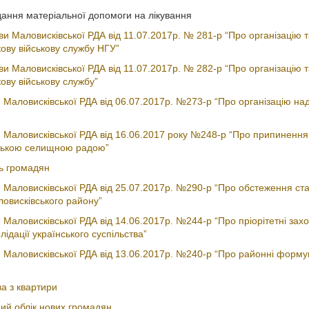
дання матеріальної допомоги на лікування
и Маловисківської РДА від 11.07.2017р. № 281-р “Про організацію 
ову військову службу НГУ”
и Маловисківської РДА від 11.07.2017р. № 282-р “Про організацію 
ову військову службу”
Маловисківської РДА від 06.07.2017р. №273-р “Про організацію на
 Маловисківської РДА від 16.06.2017 року №248-р “Про припинення
нською селищною радою”
нь громадян
 Маловисківської РДА від 25.07.2017р. №290-р “Про обстеження ст
ловисківського району”
Маловисківської РДА від 14.06.2017р. №244-р “Про пріорітетні зах
ідації українського суспільства”
 Маловисківської РДА від 13.06.2017р. №240-р “Про районні форм
а з квартири
ий облік нових громадян