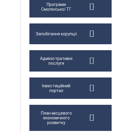
Програми
Смолінської ТГ
Запобігання корупції
Адміністративні
послуги
Інвестиційний
портал
План місцевого
економічного
розвитку