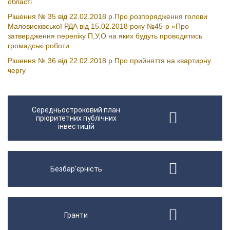
області
Рішення № 35 від 22.02.2018 р.Про розпорядження голови
Маловисківської РДА від 15.02.2018 року №45-р «Про
затвердження переліку П,У,О на яких будуть проводитись
громадські роботи
Рішення № 36 від 22.02.2018 р.Про прийняття на квартирну
чергу
Середньостроковий план
пріоритетних публічних
інвестицій
Безбар'єрність
Гранти