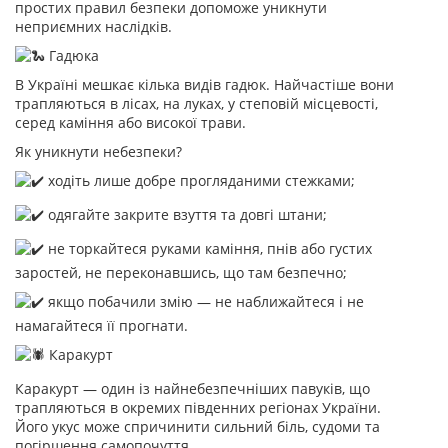
простих правил безпеки допоможе уникнути
неприємних наслідків.
Гадюка
В Україні мешкає кілька видів гадюк. Найчастіше вони
трапляються в лісах, на луках, у степовій місцевості,
серед каміння або високої трави.
Як уникнути небезпеки?
ходіть лише добре прогляданими стежками;
одягайте закрите взуття та довгі штани;
не торкайтеся руками каміння, пнів або густих
заростей, не переконавшись, що там безпечно;
якщо побачили змію — не наближайтеся і не
намагайтеся її прогнати.
Каракурт
Каракурт — один із найнебезпечніших павуків, що
трапляються в окремих південних регіонах України.
Його укус може спричинити сильний біль, судоми та
погіршення самопочуття.