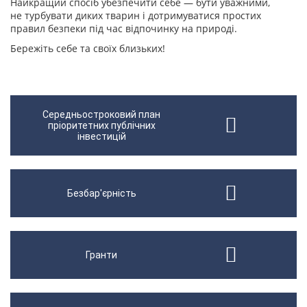
Найкращий спосіб убезпечити себе — бути уважними,
не турбувати диких тварин і дотримуватися простих
правил безпеки під час відпочинку на природі.
Бережіть себе та своїх близьких!
Середньостроковий план
пріоритетних публічних
інвестицій
Безбар'єрність
Гранти