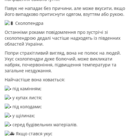
Павук не нападає без причини, але може вкусити, якщо
його випадково притиснути одягом, взуттям або рукою.
Сколопендра
Останніми роками повідомлення про зустрічі зі
сколопендрою дедалі частіше надходять із південних
областей України.
Попри страхітливий вигляд, вона не полює на людей.
Укус сколопендри дуже болючий, може викликати
набряк, почервоніння, підвищення температури та
загальне нездужання.
Найчастіше вона ховається:
під камінням;
у купах листя;
під колодами;
у щілинах;
серед будівельних матеріалів.
Якщо стався укус