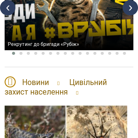
‹
›
Рекрутинг до бригади «Рубіж»
Новини
Цивільний
захист населення