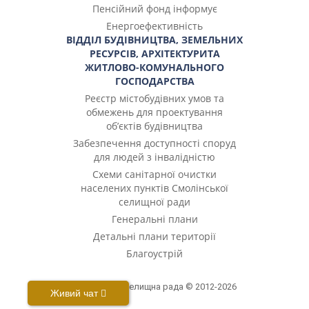
Пенсійний фонд інформує
Енергоефективність
ВІДДІЛ БУДІВНИЦТВА, ЗЕМЕЛЬНИХ
РЕСУРСІВ, АРХІТЕКТУРИТА
ЖИТЛОВО-КОМУНАЛЬНОГО
ГОСПОДАРСТВА
Реєстр містобудівних умов та
обмежень для проектування
об’єктів будівництва
Забезпечення доступності споруд
для людей з інвалідністю
Cхеми санітарної очистки
населених пунктів Смолінської
селищної ради
Генеральні плани
Детальні плани території
Благоустрій
Смолінська селищна рада © 2012-2026
Живий чат