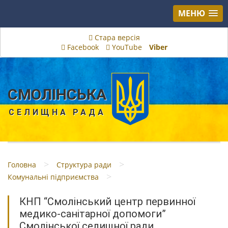
МЕНЮ
Стара версія
Facebook
YouTube
Viber
СМОЛІНСЬКА
СЕЛИЩНА РАДА
>
>
Головна
Структура ради
>
Комунальні підприємства
КНП “Смолінський центр первинної
медико-санітарної допомоги”
Смолінської селищної ради