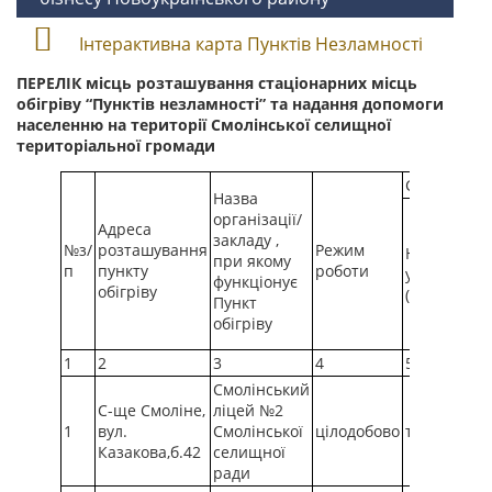
Інтерактивна карта Пунктів Незламності
ПЕРЕЛІК
місць розташування стаціонарних місць
обігріву “Пунктів незламності” та надання допомоги
населенню
на території Смолінської селищної
територіальної громади
Стан забе
Назва
організації/
Адреса
закладу ,
№з/
розташування
Режим
Наявність
при якому
п
пункту
роботи
укриття
функціонує
обігріву
(так/ні)
Пункт
обігріву
1
2
3
4
5
Смолінський
С-ще Смоліне,
ліцей №2
1
вул.
Смолінської
цілодобово
так
Казакова,б.42
селищної
ради