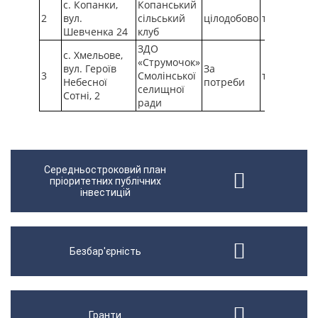
с. Копанки,
Копанський
2
вул.
сільський
цілодобово
так
Шевченка 24
клуб
ЗДО
с. Хмельове,
«Струмочок»
вул. Героїв
За
3
Смолінської
так
Небесної
потреби
селищної
Сотні, 2
ради
Середньостроковий план
пріоритетних публічних
інвестицій
Безбар'єрність
Гранти