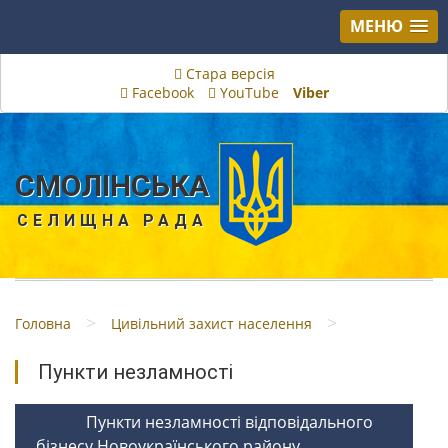
МЕНЮ
Стара версія
Facebook
YouTube
Viber
СМОЛІНСЬКА
СЕЛИЩНА РАДА
>
>
Головна
Цивільний захист населення
Пункти незламності
Пункти незламності відповідального
бізнесу Новоукраїнського району