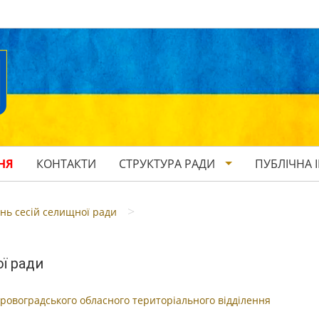
НЯ
КОНТАКТИ
СТРУКТУРА РАДИ
ПУБЛІЧНА 
>
нь сесій селищної ради
ї ради
іровоградського обласного територіального відділення