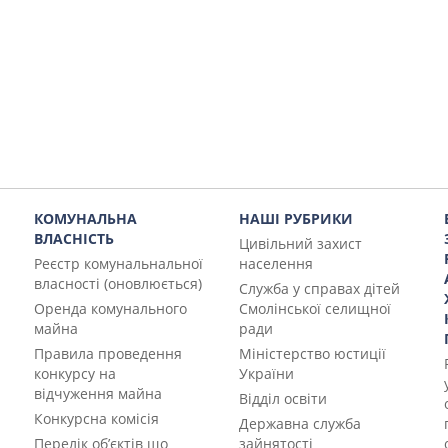
КОМУНАЛЬНА
НАШІ РУБРИКИ
ВЛАСНІСТЬ
Цивільний захист
Реєстр комунальнальної
населення
власності (оновлюється)
Служба у справах дітей
Оренда комунального
Смолінської селищної
майна
ради
Правила проведення
Міністерство юстиції
конкурсу на
України
відчуження майна
Відділ освіти
Конкурсна комісія
Державна служба
Перелік об’єктів що
зайнятості