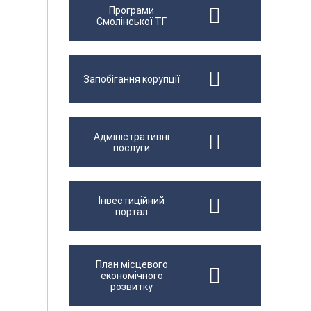
Програми
Смолінської ТГ
Запобігання корупції
Адміністративні
послуги
Інвестиційний
портал
План місцевого
економічного
розвитку