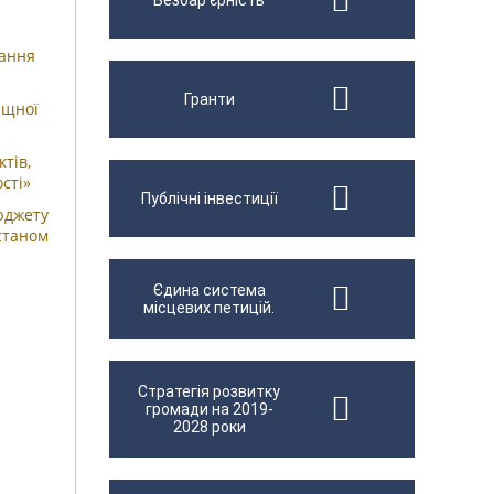
Безбар'єрність
вання
Гранти
ищної
тів,
сті»
Публічні інвестиції
юджету
станом
Єдина система
місцевих петицій.
Стратегія розвитку
громади на 2019-
2028 роки