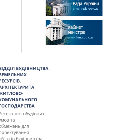
ВІДДІЛ БУДІВНИЦТВА,
ЗЕМЕЛЬНИХ
РЕСУРСІВ,
АРХІТЕКТУРИТА
ЖИТЛОВО-
КОМУНАЛЬНОГО
ГОСПОДАРСТВА
Реєстр містобудівних
умов та
обмежень для
проектування
об’єктів будівництва