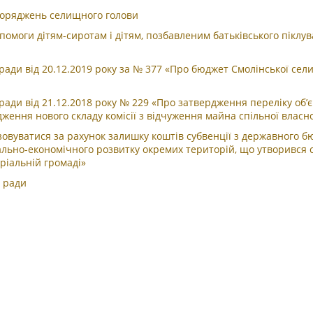
зпоряджень селищного голови
моги дітям-сиротам і дітям, позбавленим батьківського піклу
ради від 20.12.2019 року за № 377 «Про бюджет Смолінської сел
ади від 21.12.2018 року № 229 «Про затвердження переліку об’єк
ження нового складу комісії з відчуження майна спільної власно
зовуватися за рахунок залишку коштів субвенції з державного б
ально-економічного розвитку окремих територій, що утворився 
оріальній громаді»
ї ради