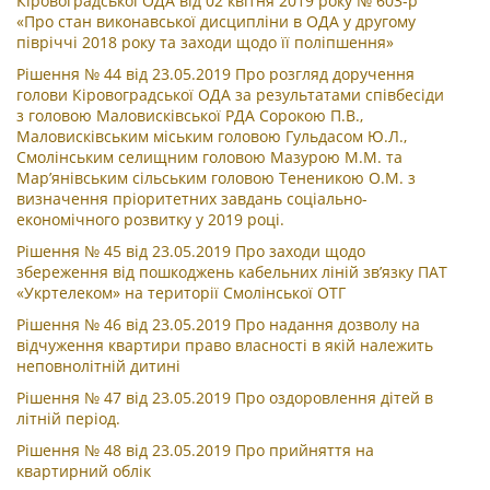
Кіровоградської ОДА від 02 квітня 2019 року № 603-р
«Про стан виконавської дисципліни в ОДА у другому
півріччі 2018 року та заходи щодо її поліпшення»
Рішення № 44 від 23.05.2019 Про розгляд доручення
голови Кіровоградської ОДА за результатами співбесіди
з головою Маловисківської РДА Сорокою П.В.,
Маловисківським міським головою Гульдасом Ю.Л.,
Смолінським селищним головою Мазурою М.М. та
Мар’янівським сільським головою Тененикою О.М. з
визначення пріоритетних завдань соціально-
економічного розвитку у 2019 році.
Рішення № 45 від 23.05.2019 Про заходи щодо
збереження від пошкоджень кабельних ліній зв’язку ПАТ
«Укртелеком» на території Смолінської ОТГ
Рішення № 46 від 23.05.2019 Про надання дозволу на
відчуження квартири право власності в якій належить
неповнолітній дитині
Рішення № 47 від 23.05.2019 Про оздоровлення дітей в
літній період.
Рішення № 48 від 23.05.2019 Про прийняття на
квартирний облік