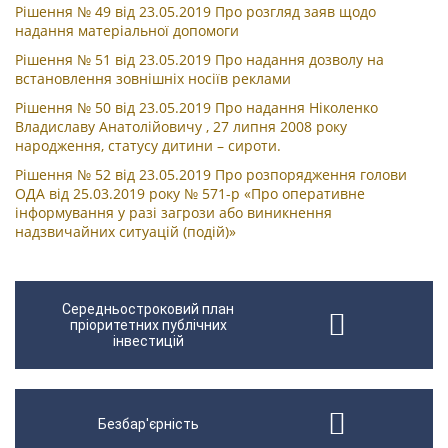
Рішення № 49 від 23.05.2019 Про розгляд заяв щодо
надання матеріальної допомоги
Рішення № 51 від 23.05.2019 Про надання дозволу на
встановлення зовнішніх носіїв реклами
Рішення № 50 від 23.05.2019 Про надання Ніколенко
Владиславу Анатолійовичу , 27 липня 2008 року
народження, статусу дитини – сироти.
Рішення № 52 від 23.05.2019 Про розпорядження голови
ОДА від 25.03.2019 року № 571-р «Про оперативне
інформування у разі загрози або виникнення
надзвичайних ситуацій (подій)»
Середньостроковий план
пріоритетних публічних
інвестицій
Безбар'єрність