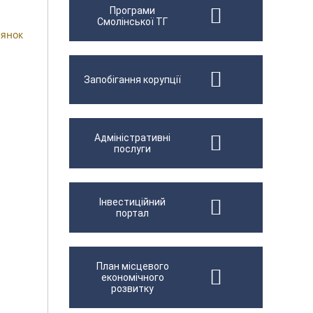
Програми
Смолінської ТГ
лянок
Запобігання корупції
Адміністративні
послуги
Інвестиційний
портал
План місцевого
економічного
розвитку