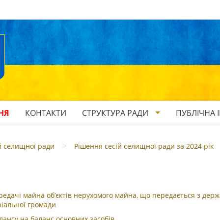
НЯ
КОНТАКТИ
СТРУКТУРА РАДИ
ПУБЛІЧНА 
>
й селищної ради
Рішення сесій селищної ради за 2024 рік
дачі майна об’єктів нерухомого майна, що передається з держ
ріальної громади
ансу на баланс основних засобів