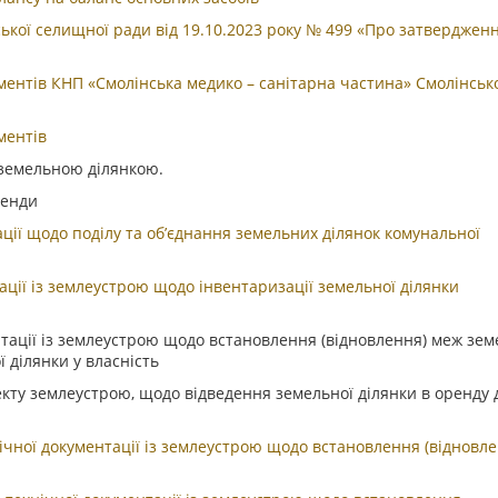
кої селищної ради від 19.10.2023 року № 499 «Про затверджен
ентів КНП «Смолінська медико – санітарна частина» Смолінськ
ментів
земельною ділянкою.
ренди
ії щодо поділу та об’єднання земельних ділянок комунальної
ії із землеустрою щодо інвентаризації земельної ділянки
ації із землеустрою щодо встановлення (відновлення) меж зе
ї ділянки у власність
кту землеустрою, щодо відведення земельної ділянки в оренду 
чної документації із землеустрою щодо встановлення (відновле