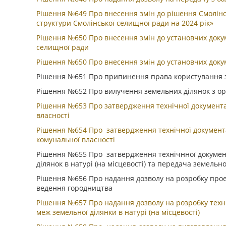
Рішення №649 Про внесення змін до рішення Смолінсь
структури Смолінської селищної ради на 2024 рік»
Рішення №650 Про внесення змін до установчих докум
селищної ради
Рішення №650 Про внесення змін до установчих доку
Рішення №651 Про припинення права користування 
Рішення №652 Про вилучення земельних ділянок з о
Рішення №653 Про затвердження технічної документац
власності
Рішення №654 Про затвердження технічної документац
комунальної власності
Рішення №655 Про затвердження технічнної документ
ділянок в натурі (на місцевості) та передача земельно
Рішення №656 Про надання дозволу на розробку прое
ведення городництва
Рішення №657 Про надання дозволу на розробку техні
меж земельної ділянки в натурі (на місцевості)