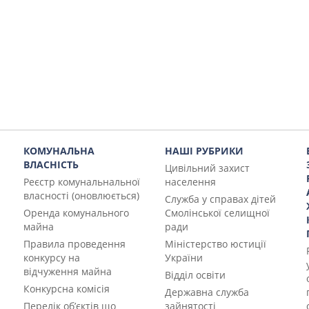
КОМУНАЛЬНА
НАШІ РУБРИКИ
ВЛАСНІСТЬ
Цивільний захист
Реєстр комунальнальної
населення
власності (оновлюється)
Служба у справах дітей
Оренда комунального
Смолінської селищної
майна
ради
Правила проведення
Міністерство юстиції
конкурсу на
України
відчуження майна
Відділ освіти
Конкурсна комісія
Державна служба
Перелік об’єктів що
зайнятості