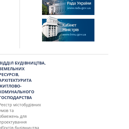
ВІДДІЛ БУДІВНИЦТВА,
ЗЕМЕЛЬНИХ
РЕСУРСІВ,
АРХІТЕКТУРИТА
ЖИТЛОВО-
КОМУНАЛЬНОГО
ГОСПОДАРСТВА
Реєстр містобудівних
умов та
обмежень для
проектування
об’єктів будівництва