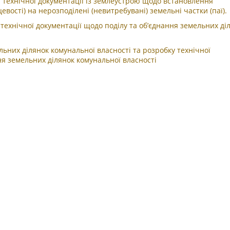
технічної документації із землеустрою щодо встановлення
евості) на нерозподілені (невитребувані) земельні частки (паї).
ехнічної документації щодо поділу та об’єднання земельних ді
ьних ділянок комунальної власності та розробку технічної
ня земельних ділянок комунальної власності