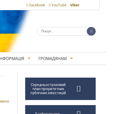
Facebook
YouTube
Viber
ІНФОРМАЦІЯ
ГРОМАДЯНАМ
>
Середньостроковий
план пріоритетних
публічних інвестицій
авної