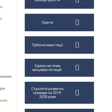
Безбар'єрність
ня
ої
Гранти
Публічні інвестиції
Єдина система
місцевих петицій.
мельних
для
Стратегія розвитку
громади на 2019-
2028 роки
ння)