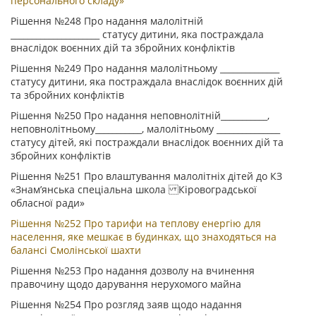
персонального складу»
Рішення №248 Про надання малолітній
_____________________ статусу дитини, яка постраждала
внаслідок воєнних дій та збройних конфліктів
Рішення №249 Про надання малолітньому ______________
статусу дитини, яка постраждала внаслідок воєнних дій
та збройних конфліктів
Рішення №250 Про надання неповнолітній___________,
неповнолітньому___________, малолітньому _______________
статусу дітей, які постраждали внаслідок воєнних дій та
збройних конфліктів
Рішення №251 Про влаштування малолітніх дітей до КЗ
«Знам’янська спеціальна школа Кіровоградської
обласної ради»
Рішення №252 Про тарифи на теплову енергію для
населення, яке мешкає в будинках, що знаходяться на
балансі Смолінської шахти
Рішення №253 Про надання дозволу на вчинення
правочину щодо дарування нерухомого майна
Рішення №254 Про розгляд заяв щодо надання