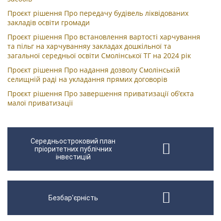
Проєкт рішення Про передачу будівель ліквідованих
закладів освіти громади
Проєкт рішення Про встановлення вартості харчування
та пільг на харчуванняу закладах дошкільної та
загальної середньої освіти Смолінської ТГ на 2024 рік
Проєкт рішення Про надання дозволу Смолінській
селищній раді на укладання прямих договорів
Проєкт рішення Про завершення приватизації об’єкта
малої приватизації
Середньостроковий план
пріоритетних публічних
інвестицій
Безбар'єрність